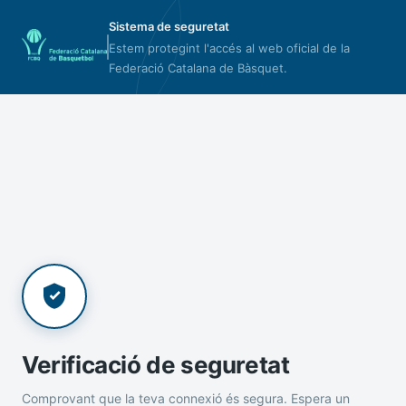
Sistema de seguretat
Estem protegint l'accés al web oficial de la
Federació Catalana de Bàsquet.
Verificació de seguretat
Comprovant que la teva connexió és segura. Espera un