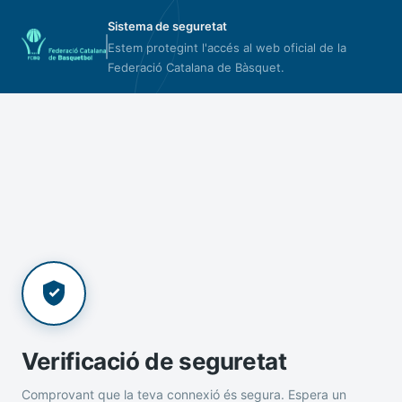
Sistema de seguretat
Estem protegint l'accés al web oficial de la
Federació Catalana de Bàsquet.
Verificació de seguretat
Comprovant que la teva connexió és segura. Espera un