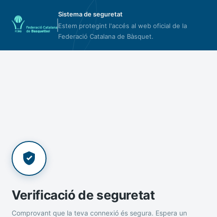
Sistema de seguretat
Estem protegint l'accés al web oficial de la
Federació Catalana de Bàsquet.
Verificació de seguretat
Comprovant que la teva connexió és segura. Espera un