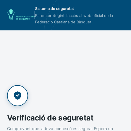
Sistema de seguretat
Estem protegint l'accés al web oficial de la
Federació Catalana de Bàsquet.
Verificació de seguretat
Comprovant que la teva connexió és segura. Espera un