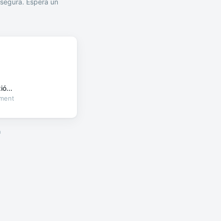
segura. Espera un
ó...
oment
a