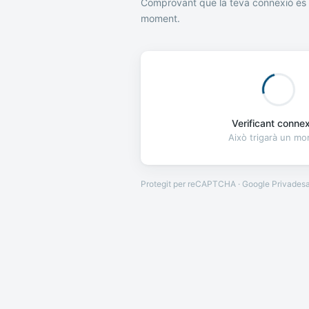
Comprovant que la teva connexió és 
moment.
Verificant connexi
Això trigarà un m
Protegit per reCAPTCHA · Google
Privades