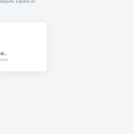
segura. Espera un
ó...
oment
a