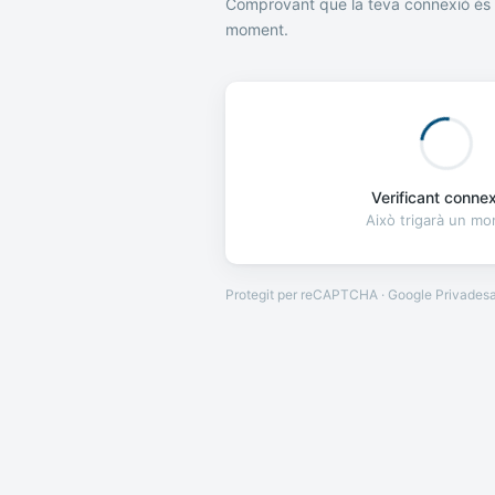
Comprovant que la teva connexió és 
moment.
Verificant connexi
Això trigarà un m
Protegit per reCAPTCHA · Google
Privades