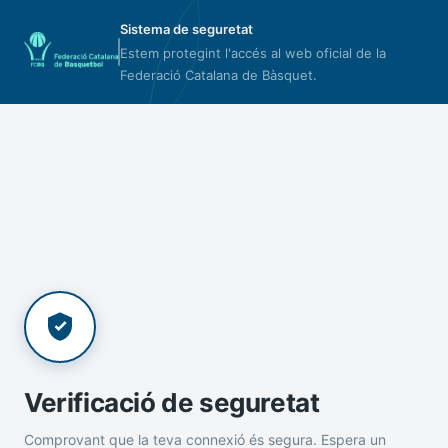
Sistema de seguretat
Estem protegint l'accés al web oficial de la
Federació Catalana de Bàsquet.
Verificació de seguretat
Comprovant que la teva connexió és segura. Espera un