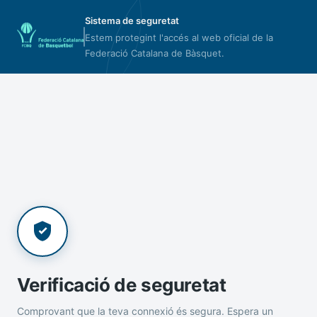
Sistema de seguretat
Estem protegint l'accés al web oficial de la
Federació Catalana de Bàsquet.
Verificació de seguretat
Comprovant que la teva connexió és segura. Espera un