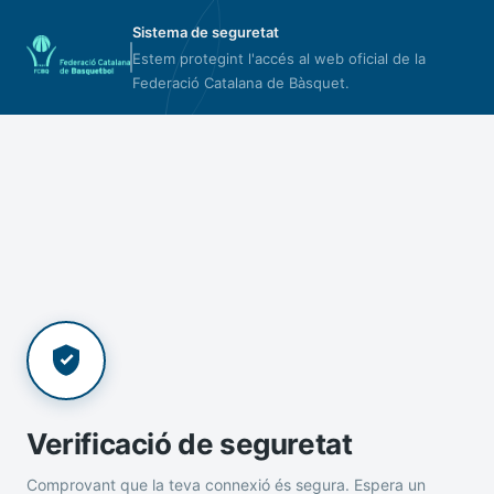
Sistema de seguretat
Estem protegint l'accés al web oficial de la
Federació Catalana de Bàsquet.
Verificació de seguretat
Comprovant que la teva connexió és segura. Espera un