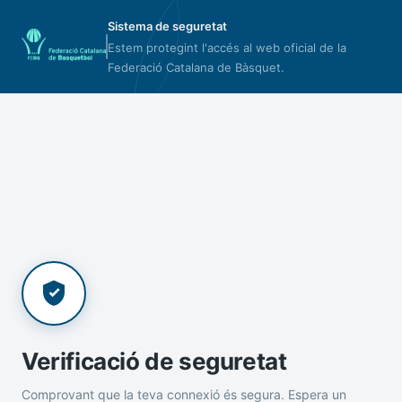
Sistema de seguretat
Estem protegint l'accés al web oficial de la
Federació Catalana de Bàsquet.
Verificació de seguretat
Comprovant que la teva connexió és segura. Espera un