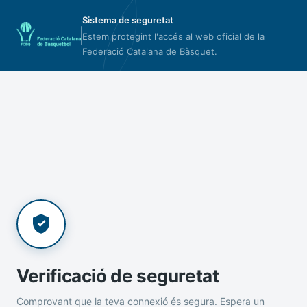
Sistema de seguretat
Estem protegint l'accés al web oficial de la
Federació Catalana de Bàsquet.
Verificació de seguretat
Comprovant que la teva connexió és segura. Espera un