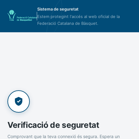
Sistema de seguretat
Estem protegint l'accés al web oficial de la
Federació Catalana de Bàsquet.
Verificació de seguretat
Comprovant que la teva connexió és segura. Espera un