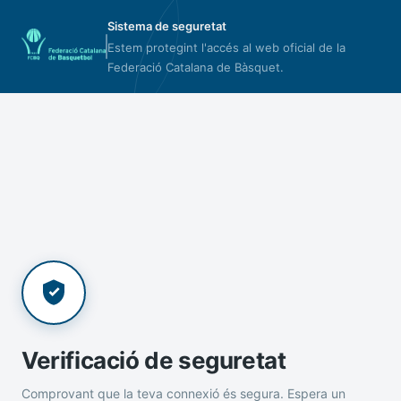
Sistema de seguretat
Estem protegint l'accés al web oficial de la
Federació Catalana de Bàsquet.
Verificació de seguretat
Comprovant que la teva connexió és segura. Espera un