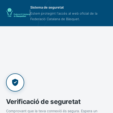
Sistema de seguretat
Estem protegint l'accés al web oficial de la
Federació Catalana de Bàsquet.
Verificació de seguretat
Comprovant que la teva connexió és segura. Espera un