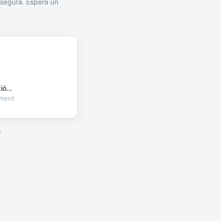
segura. Espera un
ó...
oment
a