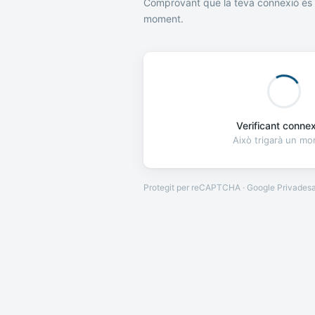
Comprovant que la teva connexió és 
moment.
Verificant connexi
Això trigarà un m
Protegit per reCAPTCHA · Google
Privades