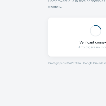
Comprovant que la teva connexió és 
moment.
Verificant connexi
Això trigarà un m
Protegit per reCAPTCHA · Google
Privades