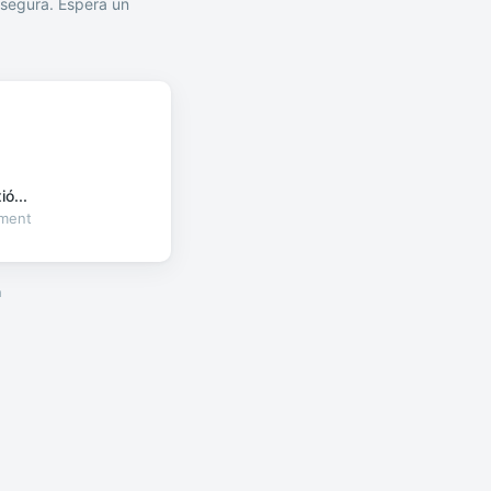
segura. Espera un
ó...
oment
a