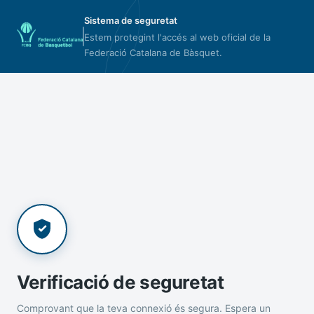
Sistema de seguretat
Estem protegint l'accés al web oficial de la
Federació Catalana de Bàsquet.
Verificació de seguretat
Comprovant que la teva connexió és segura. Espera un