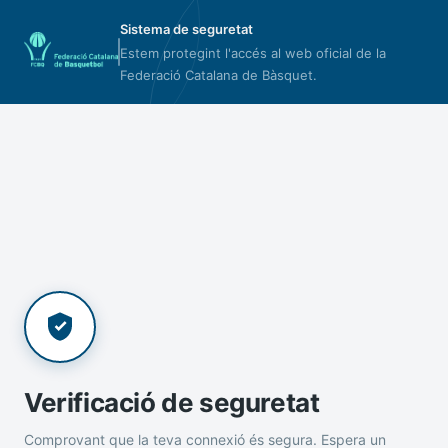
Sistema de seguretat
Estem protegint l'accés al web oficial de la
Federació Catalana de Bàsquet.
Verificació de seguretat
Comprovant que la teva connexió és segura. Espera un