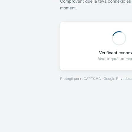
Comprovant que la teva connexió és 
moment.
Verificant connexi
Això trigarà un m
Protegit per reCAPTCHA · Google
Privades