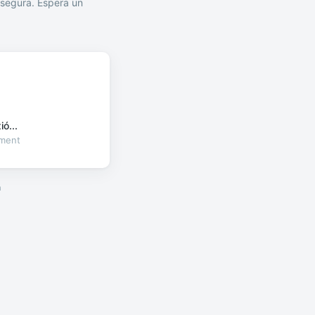
segura. Espera un
ó...
oment
a