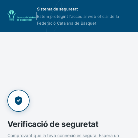
Sistema de seguretat
Estem protegint l'accés al web oficial de la
Federació Catalana de Bàsquet.
Verificació de seguretat
Comprovant que la teva connexió és segura. Espera un