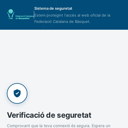
Sistema de seguretat
Estem protegint l'accés al web oficial de la
Federació Catalana de Bàsquet.
Verificació de seguretat
Comprovant que la teva connexió és segura. Espera un