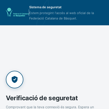
Sistema de seguretat
Estem protegint l'accés al web oficial de la
Federació Catalana de Bàsquet.
Verificació de seguretat
Comprovant que la teva connexió és segura. Espera un