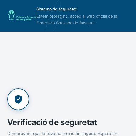
Sistema de seguretat
Estem protegint l'accés al web oficial de la
Federació Catalana de Bàsquet.
Verificació de seguretat
Comprovant que la teva connexió és segura. Espera un