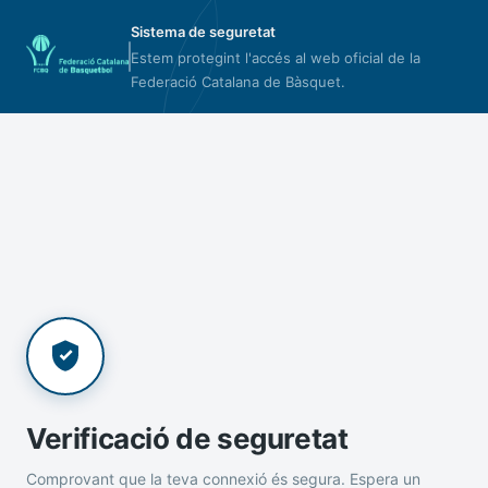
Sistema de seguretat
Estem protegint l'accés al web oficial de la
Federació Catalana de Bàsquet.
Verificació de seguretat
Comprovant que la teva connexió és segura. Espera un