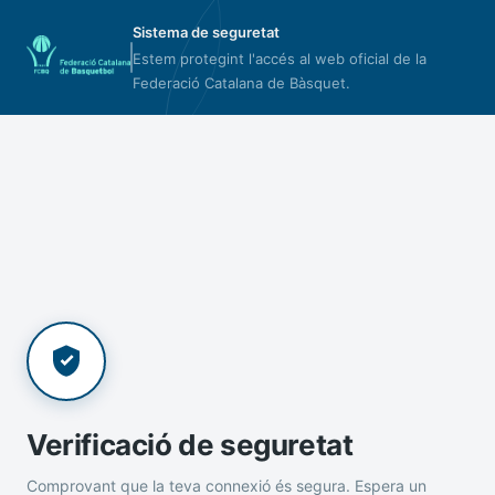
Sistema de seguretat
Estem protegint l'accés al web oficial de la
Federació Catalana de Bàsquet.
Verificació de seguretat
Comprovant que la teva connexió és segura. Espera un