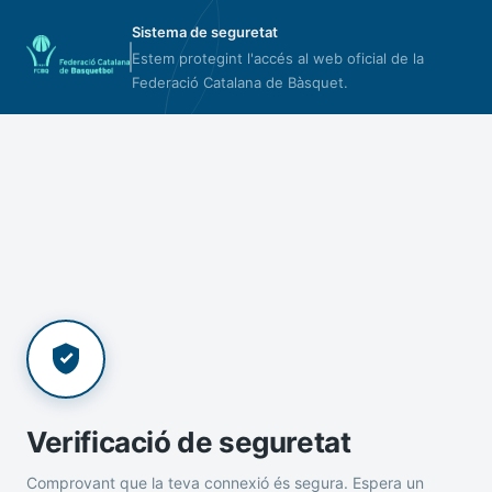
Sistema de seguretat
Estem protegint l'accés al web oficial de la
Federació Catalana de Bàsquet.
Verificació de seguretat
Comprovant que la teva connexió és segura. Espera un