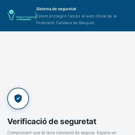
Sistema de seguretat
Estem protegint l'accés al web oficial de la
Federació Catalana de Bàsquet.
Verificació de seguretat
Comprovant que la teva connexió és segura. Espera un