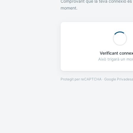
Comprovant que la teva connexió és 
moment.
Verificant connexi
Això trigarà un m
Protegit per reCAPTCHA · Google
Privades