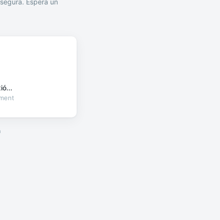
segura. Espera un
ó...
oment
a