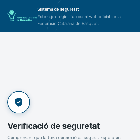
Sistema de seguretat
Estem protegint l'accés al web oficial de la
Federació Catalana de Bàsquet.
Verificació de seguretat
Comprovant que la teva connexió és segura. Espera un