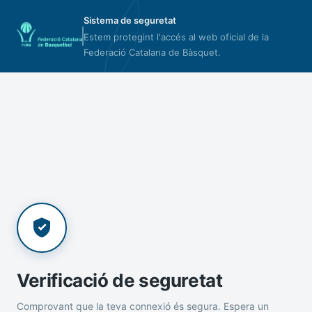
Sistema de seguretat
Estem protegint l'accés al web oficial de la
Federació Catalana de Bàsquet.
Verificació de seguretat
Comprovant que la teva connexió és segura. Espera un