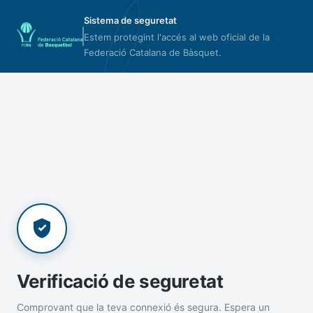
Sistema de seguretat
Estem protegint l'accés al web oficial de la
Federació Catalana de Bàsquet.
Verificació de seguretat
Comprovant que la teva connexió és segura. Espera un