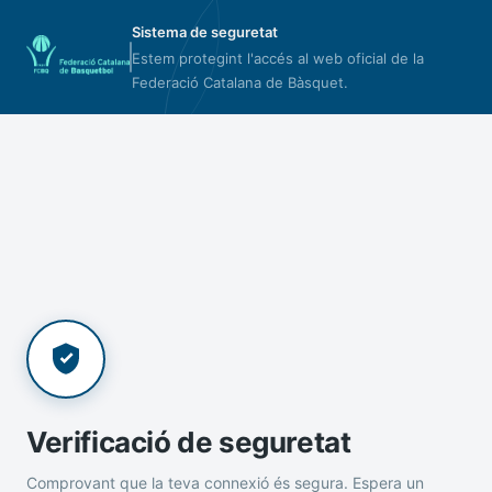
Sistema de seguretat
Estem protegint l'accés al web oficial de la
Federació Catalana de Bàsquet.
Verificació de seguretat
Comprovant que la teva connexió és segura. Espera un