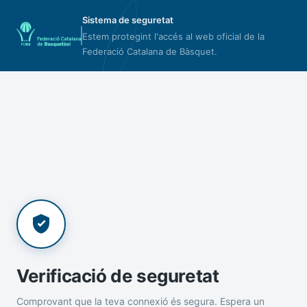
Sistema de seguretat
Estem protegint l'accés al web oficial de la
Federació Catalana de Bàsquet.
Verificació de seguretat
Comprovant que la teva connexió és segura. Espera un