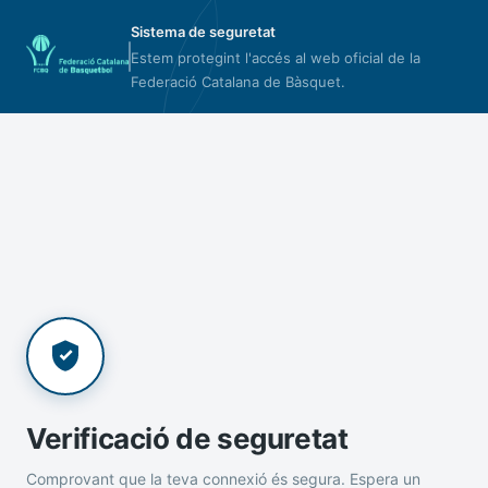
Sistema de seguretat
Estem protegint l'accés al web oficial de la
Federació Catalana de Bàsquet.
Verificació de seguretat
Comprovant que la teva connexió és segura. Espera un