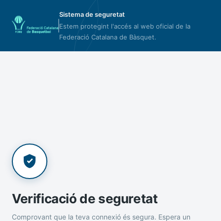
Sistema de seguretat
Estem protegint l'accés al web oficial de la
Federació Catalana de Bàsquet.
Verificació de seguretat
Comprovant que la teva connexió és segura. Espera un