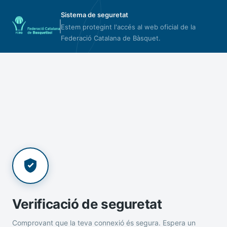
Sistema de seguretat
Estem protegint l'accés al web oficial de la
Federació Catalana de Bàsquet.
Verificació de seguretat
Comprovant que la teva connexió és segura. Espera un