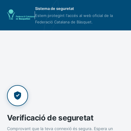
Sistema de seguretat
Estem protegint l'accés al web oficial de la
Federació Catalana de Bàsquet.
Verificació de seguretat
Comprovant que la teva connexió és segura. Espera un