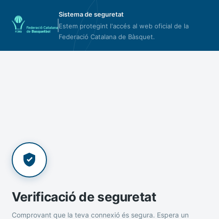
Sistema de seguretat
Estem protegint l'accés al web oficial de la
Federació Catalana de Bàsquet.
Verificació de seguretat
Comprovant que la teva connexió és segura. Espera un