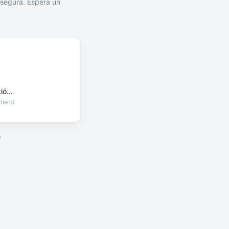
segura. Espera un
ó...
oment
a