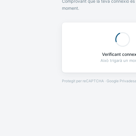
Comprovant que la teva connexió és 
moment.
Verificant connexi
Això trigarà un m
Protegit per reCAPTCHA · Google
Privades