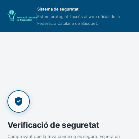
Sistema de seguretat
Estem protegint l'accés al web oficial de la
Federació Catalana de Bàsquet.
Verificació de seguretat
Comprovant que la teva connexió és segura. Espera un