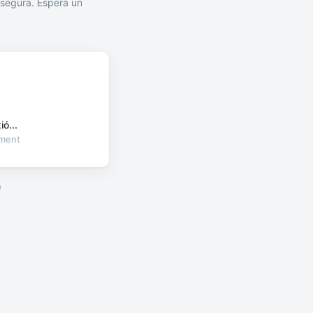
segura. Espera un
ó...
oment
a