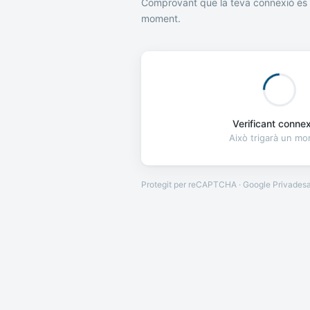
Comprovant que la teva connexió és 
moment.
Verificant connexi
Això trigarà un m
Protegit per reCAPTCHA · Google
Privades