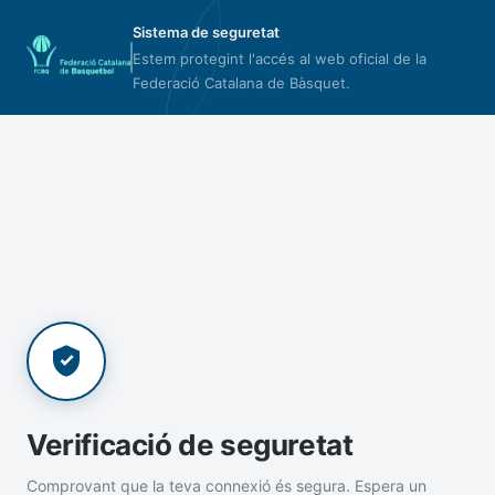
Sistema de seguretat
Estem protegint l'accés al web oficial de la
Federació Catalana de Bàsquet.
Verificació de seguretat
Comprovant que la teva connexió és segura. Espera un