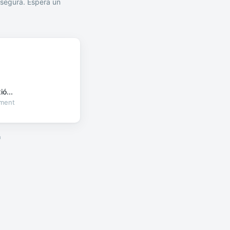
segura. Espera un
ó...
oment
a