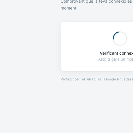
Comprovant que la teva connexió és 
moment.
Verificant connexi
Això trigarà un m
Protegit per reCAPTCHA · Google
Privades