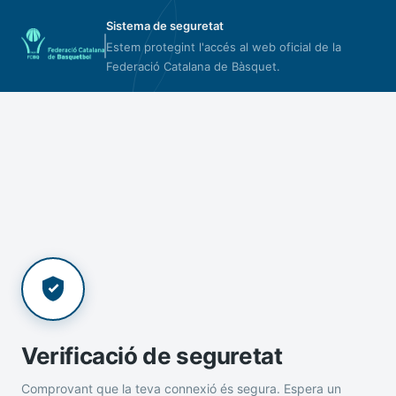
Sistema de seguretat
Estem protegint l'accés al web oficial de la
Federació Catalana de Bàsquet.
Verificació de seguretat
Comprovant que la teva connexió és segura. Espera un