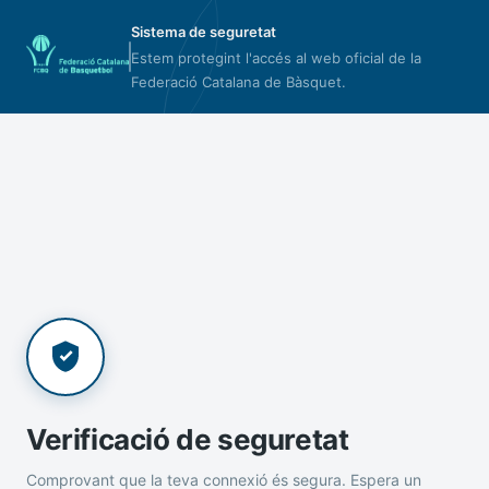
Sistema de seguretat
Estem protegint l'accés al web oficial de la
Federació Catalana de Bàsquet.
Verificació de seguretat
Comprovant que la teva connexió és segura. Espera un