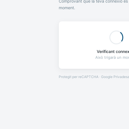
Comprovant que la teva connexió és 
moment.
Verificant connexi
Això trigarà un m
Protegit per reCAPTCHA · Google
Privades