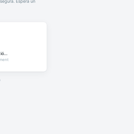
segura. Espera un
ó...
oment
a