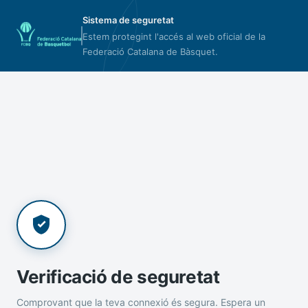
Sistema de seguretat
Estem protegint l'accés al web oficial de la
Federació Catalana de Bàsquet.
Verificació de seguretat
Comprovant que la teva connexió és segura. Espera un