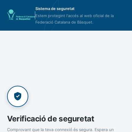
Sistema de seguretat
Estem protegint l'accés al web oficial de la
Federació Catalana de Bàsquet.
Verificació de seguretat
Comprovant que la teva connexió és segura. Espera un