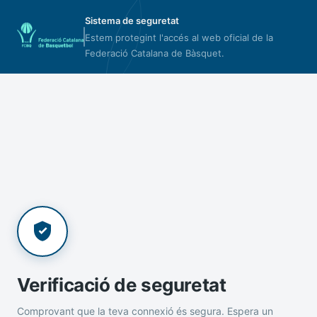
Sistema de seguretat
Estem protegint l'accés al web oficial de la
Federació Catalana de Bàsquet.
Verificació de seguretat
Comprovant que la teva connexió és segura. Espera un