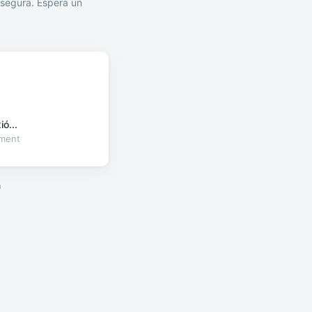
segura. Espera un
ó...
oment
a