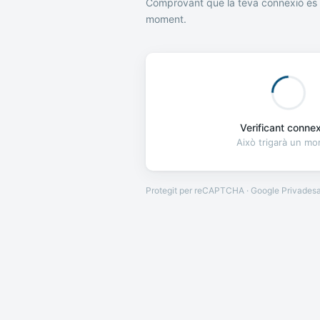
Comprovant que la teva connexió és 
moment.
Verificant connexi
Això trigarà un m
Protegit per reCAPTCHA · Google
Privades